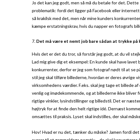
Jo det kan jeg godt, men så må du betale for det. Dette 
problematik: fordi det ligger på Facebook eller internet
så krakilsk med det, men når mine kunders konkurrenter 
kæmpe erstatningskrav, hvis du napper en fotografs bill
Det må være et nemt job bare sådan at trykke på
Hvis det er det du tror, så forstår jeg godt, at du vil s
Lad mig give dig et eksempel: En kunde skal have lavet b
konkurrenter, derfor er jeg som fotograf nødt til at se p
stil jeg skal tilføre billederne, hvordan er deres øvrige vi
virksomhedens værdier. F.eks. skal jeg tage et billede 
venlig og imødekommende, og at billederne ikke bliver f
rigtige vinkler, lysindstillinger og billedstil. Det er næ
højtryk for at finde den helt rigtige idé. Dernæst komme
omsættes til praksis. Lyset skal indstilles, der skal måske
Hov! Hvad er nu det, tænker du måske? Jamen fordi det e
svarer til et gammeldags negativ – de skal konverteres 