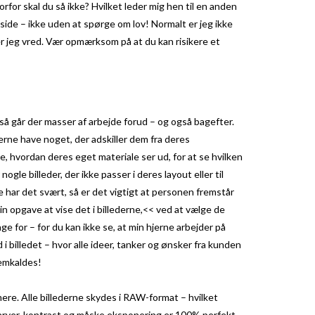
rfor skal du så ikke? Hvilket leder mig hen til en anden
side – ikke uden at spørge om lov! Normalt er jeg ikke
er jeg vred. Vær opmærksom på at du kan risikere et
, så går der masser af arbejde forud – og også bagefter.
gerne have noget, der adskiller dem fra deres
se, hvordan deres eget materiale ser ud, for at se hvilken
nogle billeder, der ikke passer i deres layout eller til
 har det svært, så er det vigtigt at personen fremstår
n opgave at vise det i billederne,<< ved at vælge de
ge for – for du kan ikke se, at min hjerne arbejder på
i billedet – hvor alle ideer, tanker og ønsker fra kunden
fremkaldes!
ere. Alle billederne skydes i RAW-format – hvilket
 farver, kontrast og måske eksponering er 100% perfekt.