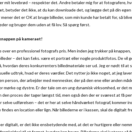
er mit levebrød – respekter det. Andre betaler mig for at fotografere, hvo
tet, betyder det ikke, at du kan downloade det, og lægge det på din egen 
mener det er OK at bruge billeder, som min kunde har betalt for, så bliv
eder og bruger dem uden at få lov. Så spørg først.
 knappen på kameraet!
tejle over en professionel fotografs pris. Men inden jeg trykker på knappen
illeder – det kan f.eks. være et portræt eller nogle produktfotos. De vil 
å, hvordan deres konkurrenters billedmateriale ser ud. Jeg er nødt til at 
suelle udtryk, hvad er deres værdier. Det nytter jo ikke noget, at jeg laver 
af en person, der arbejder med mennesker, der på den ene eller anden måde
or mørke og dystre. Er der tale om en ung dynamisk virksomhed, er det mi
sten den proces der tager længst tid, men også den der er sværest at få pen
r selve udførelsen – det er her at selve håndværket fotograf, kommer ind 
 findes en location eller lign. Når billederne er i kassen, skal de digitalt 
r digitalt, er det ikke ensbetydende med, at det er hurtigere eller nemm
(fremkaldes) til et format, kunden kan bruge. Billederne skal justeres så