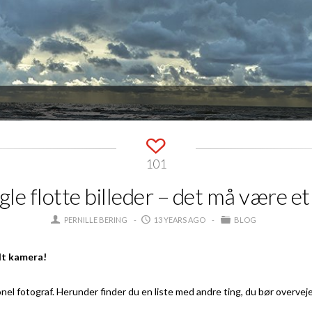
101
le flotte billeder – det må være e
PERNILLE BERING
13 YEARS AGO
BLOG
dt kamera!
el fotograf. Herunder finder du en liste med andre ting, du bør overveje 