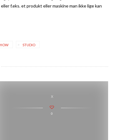
eller f.eks. et produkt eller maskine man ikke lige kan
SHOW
STUDIO
x
0