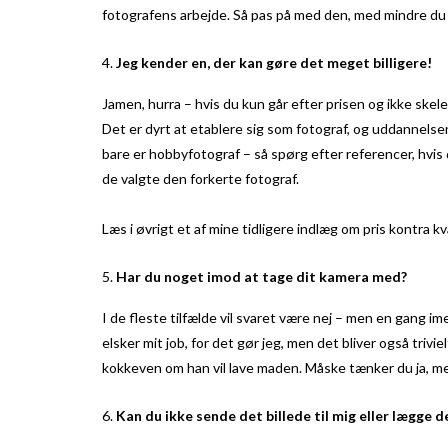
fotografens arbejde. Så pas på med den, med mindre du 
Jeg kender en, der kan gøre det meget billigere!
Jamen, hurra – hvis du kun går efter prisen og ikke skeler
Det er dyrt at etablere sig som fotograf, og uddannelsen 
bare er hobbyfotograf – så spørg efter referencer, hvis 
de valgte den forkerte fotograf.
Læs i øvrigt et af mine tidligere indlæg om pris kontra kv
Har du noget imod at tage dit kamera med?
I de fleste tilfælde vil svaret være nej – men en gang im
elsker mit job, for det gør jeg, men det bliver også trivi
kokkeven om han vil lave maden. Måske tænker du ja, men
Kan du ikke sende det billede til mig eller lægge 