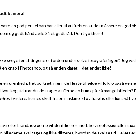
 godt kamera
!
være en god pensel han har, eller til arkitekten at det må være en god bl
igdom og godt håndværk. Så et godt råd: Don’t go there!
 sørge for at tingene er i orden under selve fotograferingen? Jeg ved god
på en knap i Photoshop, og så er den klaret – det er det ikke!
ler en urenhed på et portræt, men i de fleste tilfælde vil folk jo også gern
or lang tid tror du, det tager at fjerne en bums på så mange billeder? D
res tyndere, fjernes skidt fra en maskine, støv fra glas eller lign. Så hvo
n eller brand, jeg gerne vil identificeres med. Selv professionelle maga
n billederne skal tages og ikke dikteres, hvordan de skal se ud – ellers e