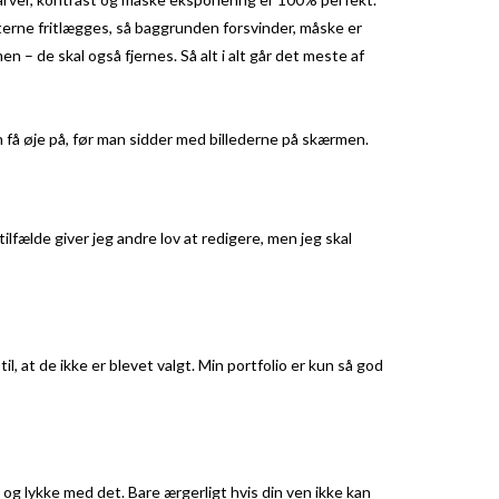
kterne fritlægges, så baggrunden forsvinder, måske er
– de skal også fjernes. Så alt i alt går det meste af
n få øje på, før man sidder med billederne på skærmen.
tilfælde giver jeg andre lov at redigere, men jeg skal
il, at de ikke er blevet valgt. Min portfolio er kun så god
ld og lykke med det. Bare ærgerligt hvis din ven ikke kan