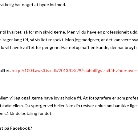
virkelig har noget at byde ind med.
 til kvalitet, så for min skyld gerne. Men vil du have en professionelt udda
tager lang tid, så vis lidt respekt. Men jeg medgiver, at det kan være svæ
du vil have kvalitet for pengene. Har netop haft en kunde, der har brugt r
alitet.
http://1004.aws3.isx.dk/2013/03/29/skal-billigst-altid-vinde-over
ellem vil jeg også gerne have lov at holde fri. At fotografere er som profe
elt indimellem. Du spørger vel heller ikke din revisor onkel om han ikke li
 så får de betaling for det.
det på Facebook?