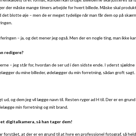
ligger der måske mange timers arbejde for hvert billede. Måske skal produ
det blotte øje – men de er meget tydelige når man får dem op på skærmen 
ringen.
aferingen – ja, og det mener jeg også. Men der en nogle ting, man ikke ka
kan redigere?
erne – jeg står for, hvordan de ser ud i den sidste ende. I yderst sjældne 
delægger du mine billeder, ødelægger du min forretning, sådan groft sagt.
t ud, og dem jeg vil lægge navn til. Resten ryger ad H til. Der er en grund t
ødelægge min forretning og mit brand.
ar et digitalkamera, så han tager dem!
har forstået, at der er en grund til at hyre en professionel fotograf, så he