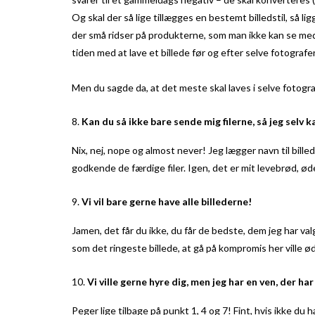
Og skal der så lige tillægges en bestemt billedstil, så 
der små ridser på produkterne, som man ikke kan se med 
tiden med at lave et billede før og efter selve fotografe
Men du sagde da, at det meste skal laves i selve fotogr
Kan du så ikke bare sende mig filerne, så jeg selv 
Nix, nej, nope og almost never! Jeg lægger navn til billed
godkende de færdige filer. Igen, det er mit levebrød, ø
Vi vil bare gerne have alle billederne!
Jamen, det får du ikke, du får de bedste, dem jeg har valg
som det ringeste billede, at gå på kompromis her ville 
Vi ville gerne hyre dig, men jeg har en ven, der h
Peger lige tilbage på punkt 1, 4 og 7! Fint, hvis ikke du 