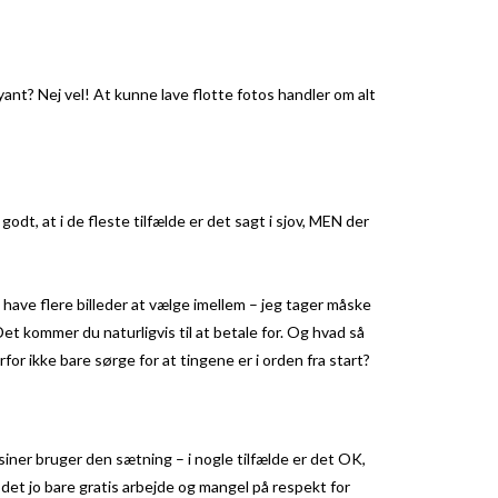
yant? Nej vel! At kunne lave flotte fotos handler om alt
t, at i de fleste tilfælde er det sagt i sjov, MEN der
e have flere billeder at vælge imellem – jeg tager måske
et kommer du naturligvis til at betale for. Og hvad så
rfor ikke bare sørge for at tingene er i orden fra start?
siner bruger den sætning – i nogle tilfælde er det OK,
r det jo bare gratis arbejde og mangel på respekt for