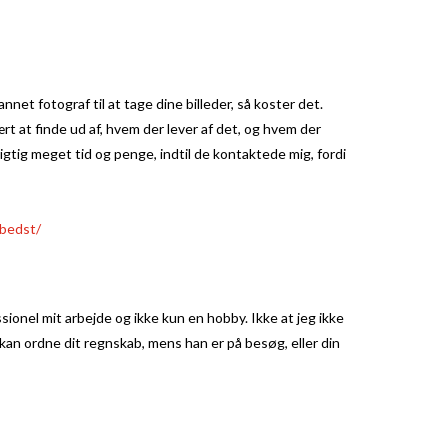
nnet fotograf til at tage dine billeder, så koster det.
rt at finde ud af, hvem der lever af det, og hvem der
igtig meget tid og penge, indtil de kontaktede mig, fordi
-bedst/
ssionel mit arbejde og ikke kun en hobby. Ikke at jeg ikke
ge kan ordne dit regnskab, mens han er på besøg, eller din