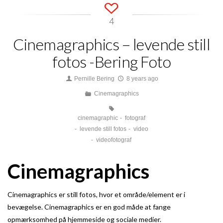
4
Cinemagraphics – levende still
fotos -Bering Foto
Pernille Bering
8 years ago
Cinemagraphics
cinemagraphic
fotograf
levende still fotos
video
videofotograf
Cinemagraphics
Cinemagraphics er still fotos, hvor et område/element er i
bevægelse. Cinemagraphics er en god måde at fange
opmærksomhed på hjemmeside og sociale medier.