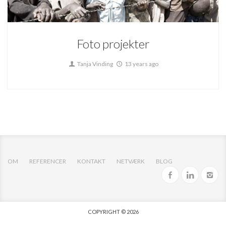
Projects
Foto projekter
Tanja Vinding
13 years ago
OM
REFERENCER
KONTAKT
NETVÆRK
BLOG
COPYRIGHT © 2026