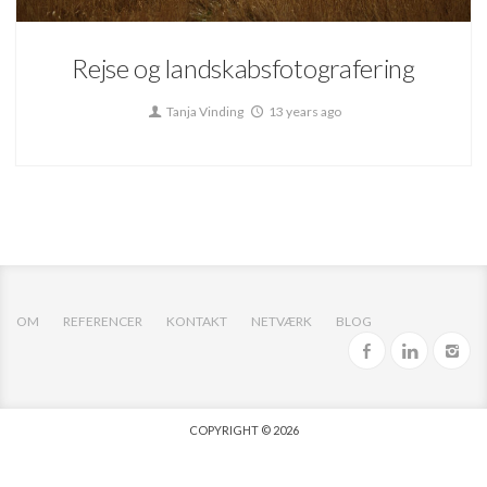
Rejse og landskabsfotografering
Tanja Vinding
13 years ago
OM
REFERENCER
KONTAKT
NETVÆRK
BLOG
COPYRIGHT © 2026